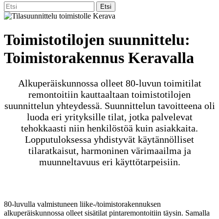
Etsi:
Etsi
Toimistotilojen suunnittelu:
Toimistorakennus Keravalla
Alkuperäiskunnossa olleet 80-luvun toimitilat
remontoitiin kauttaaltaan toimistotilojen
suunnittelun yhteydessä. Suunnittelun tavoitteena oli
luoda eri yrityksille tilat, jotka palvelevat
tehokkaasti niin henkilöstöä kuin asiakkaita.
Lopputuloksessa yhdistyvät käytännölliset
tilaratkaisut, harmoninen värimaailma ja
muunneltavuus eri käyttötarpeisiin.
80-luvulla valmistuneen liike-/toimistorakennuksen
alkuperäiskunnossa olleet sisätilat pintaremontoitiin täysin. Samalla