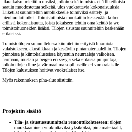
tilaratkaisut mietittiin uusiksi, jolloin sekä toimisto- että liiketiloista
saatiin muodostettua selkeitä, ulos vuokrattavia kokonaisuuksia.
Liiketilat suunniteltiin autoliikkeelle toimiviksi esittely- ja
pienhuoltotiloiksi. Toimistotiloista muokattiin keskenään kolme
erillistä kokonaisuutta, joista jokaiseen tehtiin oma keittiö ja wc
toimistohuoneiden lisäksi. Tilojen sisustus suunniteltiin keskenään
erilaisiksi.
Toimistotilojen suunnittelussa kiinnitettiin erityistä huomiota
valaistukseen, akustiikkaan ja kestäviin pintamateriaaleihin. Tilojen
pinnoissa ja kiintokalusteissa käytettiin neutraaleja valkoisen,
harmaan, mustan ja beigen eri sävyjä sekä erilaisia puupintoja,
jolloin tilojen ilme ja värimaailma sopii useille eri vuokralaisille.
Tilojen kalustuksen hoitivat vuokralaiset itse.
Myös rakennuksen piha-alue siistittiin.
Projektin sisältö
Tila- ja sisustussuunnittelu remonttikohteeseen:
tilojen
muokkaaminen vuokrattaviksi yksiköiksi, pintamateriaalit,